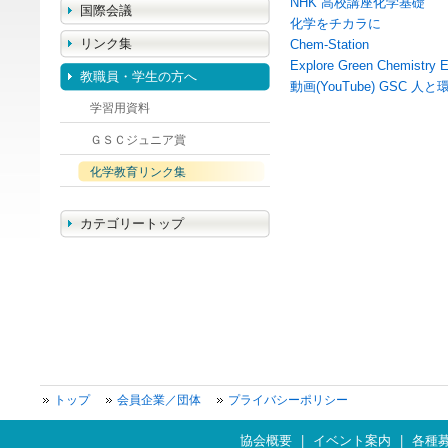
NHK 高校講座化学基礎
国際会議
化学をチカラに
リンク集
Chem-Station
Explore Green Chemistry E
教職員・学生の方へ
動画(YouTube) GSC
学習用資料
ＧＳＣジュニア賞
化学教育リンク集
カテゴリートップ
トップ
会員企業／団体
プライバシーポリシー
協会概要
|
イベント案内
|
各種