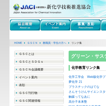
HOME
ＧＳＣＮ
教職員・学生の方へ
リンク集
ＧＳＣとは
グリーン・サス
ＧＳＣとＳＤＧｓ
化学教育リンク集
ＧＳＣＮ会議概要
化学工学会 Web版化学
イベント案内
夢化学 21
表彰
プラスチックのはてな
さんそうけんサイエンスタ
ＧＳＣ刊行物
触媒ってなあに
ＧＳＣ関連情報
高分子未来塾