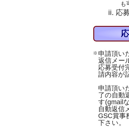
も
応
申請頂い
※
返信メー
応募受付
請内容が
申請頂い
了の自動
す(gma
自動返信
GSC賞事務
下さい。