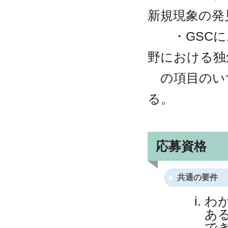
新規現象の発
・GSCに
野における独
の項目のい
る。
応募資格
共通の要件
わ
あ
で