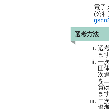
電子
(公
gscn2
選考方法
選
ま
一次
団
次
を
賞
ま
二
選