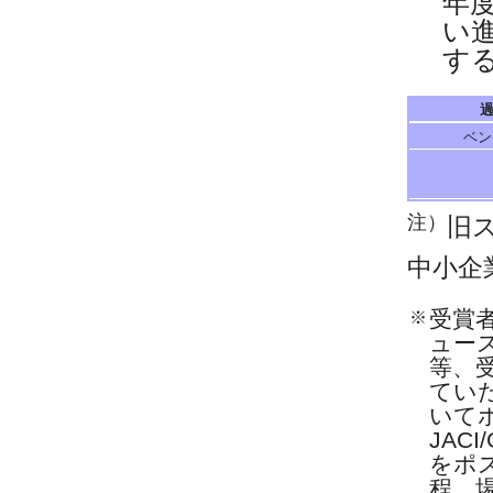
年
い
す
過
ベン
注）
旧
中小企
受賞者
※
ュー
等、受
ていた
いて
JAC
をポ
程、