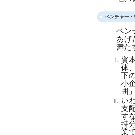
ベンチャー・
ベン
あげ
満た
資
体
下
小
囲
い
支
す
持
業