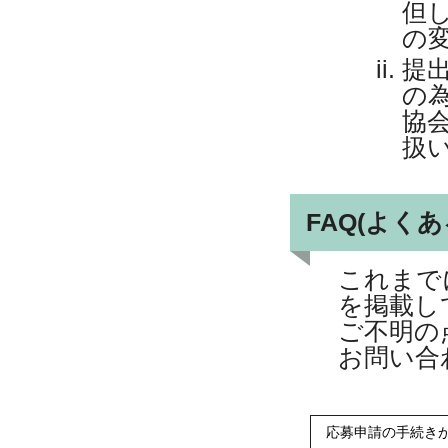
但
の
提
の
協
扱
FAQ(よく
これまで
を掲載し
ご不明の
お問い合
応募申請の手続き