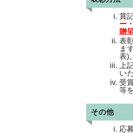
賞
ー
贈
表彰
ま
表)
上
い
受賞
等
その他
応