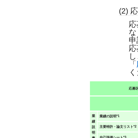
(2)
応
な
申
応
し
「
く
応募
*1
業
業績の説明
績
*2
主要特許・論文リスト
説
明
*3
自己評価シート