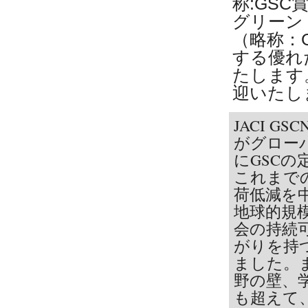
称:GS
グリーン
（略称：
する優れ
たします
迎いたし
JACI 
がグローバ
にGSC
これまで
荷低減を
地球的規
会の持続
がりを持
ました。
野の壁、
も超えて