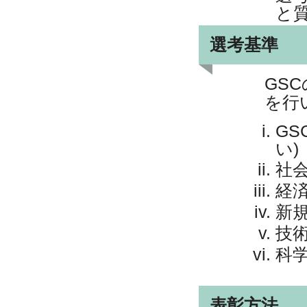
と
選考基準
GS
を行
G
い)
社
経
新
技
科
表彰方法