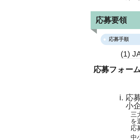
応募要領
応募手順
(1)
応募フォー
応
小
三
を
応
中