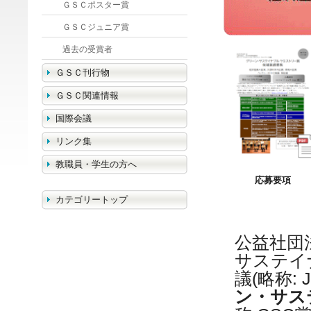
ＧＳＣポスター賞
ＧＳＣジュニア賞
過去の受賞者
ＧＳＣ刊行物
ＧＳＣ関連情報
国際会議
リンク集
教職員・学生の方へ
応募要項
カテゴリートップ
公益社団
サステイ
議(略称: 
ン・サス