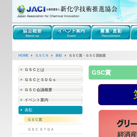
HOME
ＧＳＣＮ
表彰
ＧＳＣ賞・ＧＳＣ奨励賞
ＧＳＣとは
GSC賞
ＧＳＣとＳＤＧｓ
ＧＳＣ会議概要
イベント案内
表彰
ＧＳＣ賞
ＧＳＣ ＳＴＧＡ