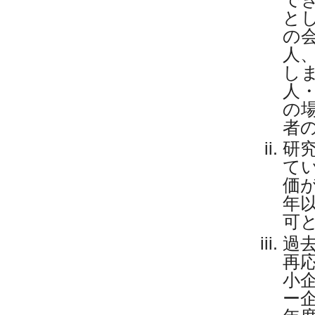
と
の
人
し
人
の
者
研
て
価
年
可
過
再
小
ー