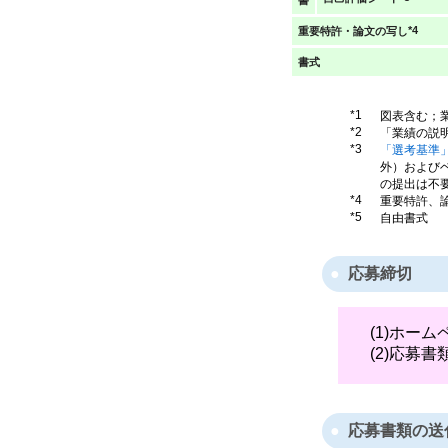
書
*4
重要特許・論文の写し
書式
*1
図表含む；業
*2
「業績の説
*3
「選考基準
外）およびベ
の提出は不
*4
重要特許、
*5
自由書式
応募締切
(1)ホー
(2)応募
応募書類の送