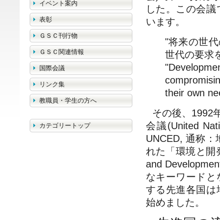
イベント案内
した。この会議
表彰
います。
ＧＳＣ刊行物
"将来の世
ＧＳＣ関連情報
世代の要求
"Developmen
国際会議
compromising
リンク集
their own ne
教職員・学生の方へ
その後、199
会議(United Nati
カテゴリートップ
UNCED, 通
れた「環境と開発に関す
and Devel
なキーワードと
する先進各国は
始めました。