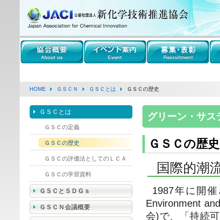
HOME
ＧＳＣＮ
ＧＳＣとは
ＧＳＣの歴史
ＧＳＣとは
グリーン・サス
ＧＳＣの定義
ＧＳＣの歴史
ＧＳＣの歴史
ＧＳＣの評価法としてのＬＣＡ
国際的潮
ＧＳＣの学習資料
1987年に開催さ
ＧＳＣとＳＤＧｓ
Environment
ＧＳＣＮ会議概要
会)で、「持続可能な