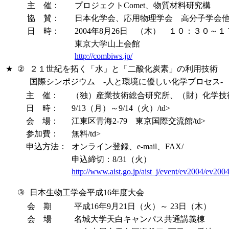
主 催：
プロジェクトComet、物質材料研究構
協 賛：
日本化学会、応用物理学会 高分子学会
日 時：
2004年8月26日 （木） １０：３０～
東京大学山上会館
http://combiws.jp/
★
②
２１世紀を拓く「水」と「二酸化炭素」の利用技術
国際シンポジウム -人と環境に優しい化学プロセス-
主 催：
（独）産業技術総合研究所、（財）化学技
日 時：
9/13（月）～9/14（火）/td>
会 場：
江東区青海2-79 東京国際交流館/td>
参加費：
無料/td>
申込方法：
オンライン登録、e-mail、FAX/
申込締切：8/31（火）
http://www.aist.go.jp/aist_j/event/ev2004/ev2
③
日本生物工学会平成16年度大会
会 期
平成16年9月21日（火）～ 23日（木）
会 場
名城大学天白キャンパス共通講義棟