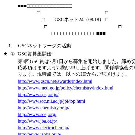
■■■□□□□□□□□□□□□□□□
□ □
□ GSCネット24（08.18） □
□ □
□□□□□□□□□□□□□□□■■■
１．
GSCネットワークの活動
★
①
GSC賞募集開始
第4回GSC賞は7月1日から募集を開始しました。締め切
応募頂けますようお願い申し上げます。関係学協会の
ります。現時点では、以下のHPからご覧頂けます。
http://www.gscn.net/awards/index.html
http://www.meti.go.jp/policy/chemistry/index.html
http://www.spsj.or.jp/
http://wwwsoc.nii.ac.jp/jpi/top.html
http://www.chemistry.or.jp/
http://www.scej.org/
http://www.jba.or.jp/
http://www.electrochem.jp/
http://www.jsbba.or.jp/