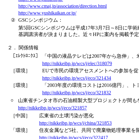
http://www.cmaj.jp/association/direction.html
http://www.yushikaikan.or.jp/
②
GSCシンポジウム：
第5回GSCシンポジウムは平成17年3月7日～8日に
基調講演者が決まりました。近々HPに案内を掲載予
２．
関係情報
［ｴﾚｸﾄﾛﾆｸｽ］
「中国の液晶テレビは2007年から急伸」、
http://nikkeibp.jp/wcs/j/elec/318079
［環境］
EUで市民の環境アセスメントへの参加を
http://nikkeibp.jp/wcs/j/eco/321434
［環境］
「2003年度の環境コストは2016億円」、ト
http://nikkeibp.jp/wcs/j/eco/321832
○
山東省チンタオ市の石油精製大型プロジェクトが間も
http://nikkeibp.jp/wcs/j/eco/321857
［中国］
広東省の土壌汚染が悪化
http://nikkeibp.jp/wcs/j/china/321853
「環境］
住友金属など5社、共同で廃棄物処理事業を
http://nikkeibp.jp/wcs/j/eco/322417