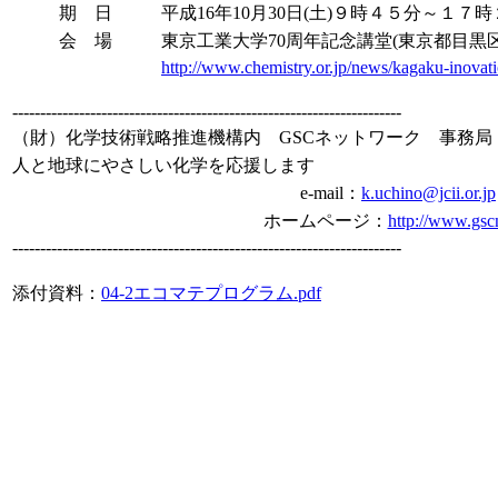
期 日
平成16年10月30日(土)９時４５分～１７
会 場
東京工業大学70周年記念講堂(東京都目黒
http://www.chemistry.or.jp/news/kagaku-inovat
----------------------------------------------------------------------
（財）化学技術戦略推進機構内 GSCネットワーク 事務局
人と地球にやさしい化学を応援します
e-mail：
k.uchino@jcii.or.jp
ホームページ：
http://www.gscn
----------------------------------------------------------------------
添付資料：
04-2エコマテプログラム.pdf