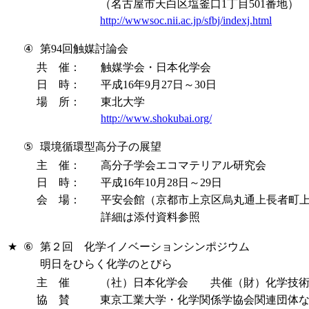
（名古屋市天白区塩釜口1丁目501番地）
http://wwwsoc.nii.ac.jp/sfbj/indexj.html
④
第94回触媒討論会
共 催：
触媒学会・日本化学会
日 時：
平成16年9月27日～30日
場 所：
東北大学
http://www.shokubai.org/
⑤
環境循環型高分子の展望
主 催：
高分子学会エコマテリアル研究会
日 時：
平成16年10月28日～29日
会 場：
平安会館（京都市上京区烏丸通上長者町
詳細は添付資料参照
★
⑥
第２回 化学イノベーションシンポジウム
明日をひらく化学のとびら
主 催
（社）日本化学会 共催（財）化学技術戦
協 賛
東京工業大学・化学関係学協会関連団体