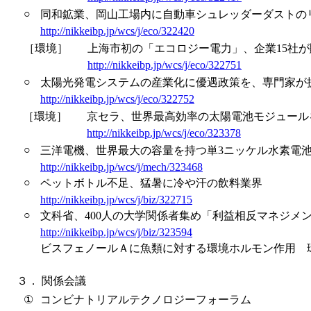
○
同和鉱業、岡山工場内に自動車シュレッダーダストの
http://nikkeibp.jp/wcs/j/eco/322420
［環境］
上海市初の「エコロジー電力」、企業15社
http://nikkeibp.jp/wcs/j/eco/322751
○
太陽光発電システムの産業化に優遇政策を、専門家が
http://nikkeibp.jp/wcs/j/eco/322752
［環境］
京セラ、世界最高効率の太陽電池モジュール
http://nikkeibp.jp/wcs/j/eco/323378
○
三洋電機、世界最大の容量を持つ単3ニッケル水素電
http://nikkeibp.jp/wcs/j/mech/323468
○
ペットボトル不足、猛暑に冷や汗の飲料業界
http://nikkeibp.jp/wcs/j/biz/322715
○
文科省、400人の大学関係者集め「利益相反マネジメ
http://nikkeibp.jp/wcs/j/biz/323594
ビスフェノールＡに魚類に対する環境ホルモン作用 
３．
関係会議
①
コンビナトリアルテクノロジーフォーラム